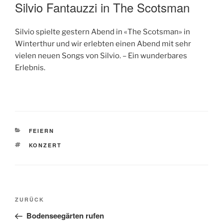
AM
Silvio Fantauzzi in The Scotsman
Silvio spielte gestern Abend in «The Scotsman» in
Winterthur und wir erlebten einen Abend mit sehr
vielen neuen Songs von Silvio. – Ein wunderbares
Erlebnis.
KATEGORIEN
FEIERN
SCHLAGWÖRTER
KONZERT
Beitragsnavigation
Vorheriger
ZURÜCK
Beitrag
Bodenseegärten rufen