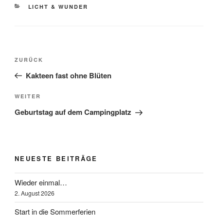
KATEGORIEN
LICHT & WUNDER
Beitragsnavigation
Vorheriger
ZURÜCK
Beitrag
Kakteen fast ohne Blüten
Nächster
WEITER
Beitrag
Geburtstag auf dem Campingplatz
NEUESTE BEITRÄGE
Wieder einmal…
2. August 2026
Start in die Sommerferien