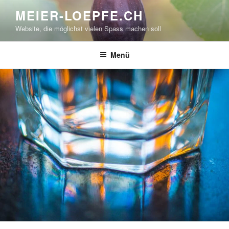
Zum
MEIER-LOEPFE.CH
Inhalt
Website, die möglichst vielen Spass machen soll
springen
Menü